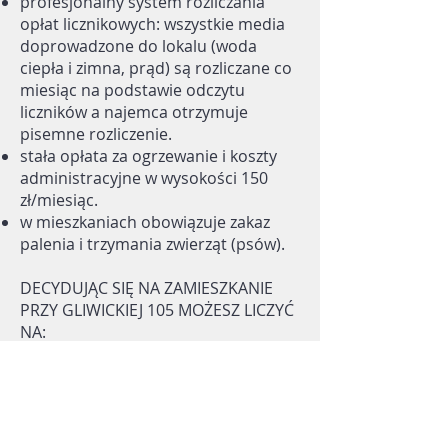
profesjonalny system rozliczania
opłat licznikowych: wszystkie media
doprowadzone do lokalu (woda
ciepła i zimna, prąd) są rozliczane co
miesiąc na podstawie odczytu
liczników a najemca otrzymuje
pisemne rozliczenie.
stała opłata za ogrzewanie i koszty
administracyjne w wysokości 150
zł/miesiąc.
w mieszkaniach obowiązuje zakaz
palenia i trzymania zwierząt (psów).
DECYDUJĄC SIĘ NA ZAMIESZKANIE
PRZY GLIWICKIEJ 105 MOŻESZ LICZYĆ
NA:
światłowód doprowadzony do
każdego mieszkania, dający
możliwość korzystania z szybkiego
internetu; zawarcie i rozwiązanie
umowy o dostęp do internetu leży