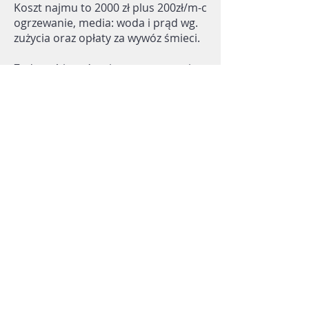
Koszt najmu to 2000 zł plus 200zł/m-c
ogrzewanie, media: woda i prąd wg.
zużycia oraz opłaty za wywóz śmieci.
Zadzwoń i umów się na prezentację.
Monika Jania
tel.
513-360-004
Lokalizacja
POWRÓT DO LISTY