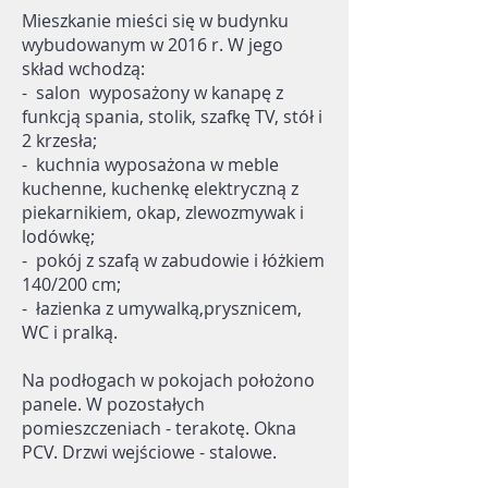
Mieszkanie mieści się w budynku
wybudowanym w 2016 r. W jego
skład wchodzą:
- salon wyposażony w kanapę z
funkcją spania, stolik, szafkę TV, stół i
2 krzesła;
- kuchnia wyposażona w meble
kuchenne, kuchenkę elektryczną z
piekarnikiem, okap, zlewozmywak i
lodówkę;
- pokój z szafą w zabudowie i łóżkiem
140/200 cm;
- łazienka z umywalką,prysznicem,
WC i pralką.
Na podłogach w pokojach położono
panele. W pozostałych
pomieszczeniach - terakotę. Okna
PCV. Drzwi wejściowe - stalowe.